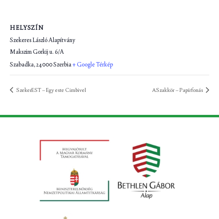
HELYSZÍN
Szekeres László Alapítvány
Makszim Gorkij u. 6/A
Szabadka
,
24000
Szerbia
+ Google Térkép
SzekerEST – Egy este Cimbivel
ASzakkör – Papírfonás