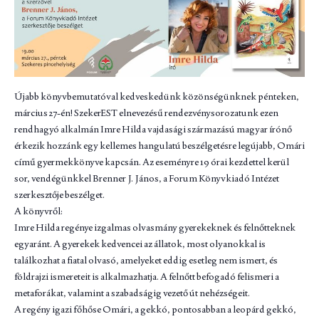
Újabb könyvbemutatóval kedveskedünk közönségünknek pénteken,
március 27-én! SzekerEST elnevezésű rendezvénysorozatunk ezen
rendhagyó alkalmán Imre Hilda vajdasági származású magyar írónő
érkezik hozzánk egy kellemes hangulatú beszélgetésre legújabb, Omári
című gyermekkönyve kapcsán. Az eseményre 19 órai kezdettel kerül
sor, vendégünkkel Brenner J. János, a Forum Könyvkiadó Intézet
szerkesztője beszélget.
A könyvről:
Imre Hilda regénye izgalmas olvasmány gyerekeknek és felnőtteknek
egyaránt. A gyerekek kedvencei az állatok, most olyanokkal is
találkozhat a fiatal olvasó, amelyeket eddig esetleg nem ismert, és
földrajzi ismereteit is alkalmazhatja. A felnőtt befogadó felismeri a
metaforákat, valamint a szabadságig vezető út nehézségeit.
A regény igazi főhőse Omári, a gekkó, pontosabban a leopárd gekkó,