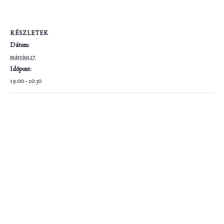
RÉSZLETEK
Dátum:
március 27
Időpont:
19:00 - 20:30