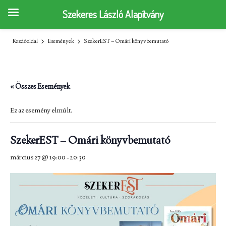
Szekeres László Alapítvány
Kezdőoldal
Események
SzekerEST – Omári könyvbemutató
« Összes Események
Ez az esemény elmúlt.
SzekerEST – Omári könyvbemutató
március 27 @ 19:00
-
20:30