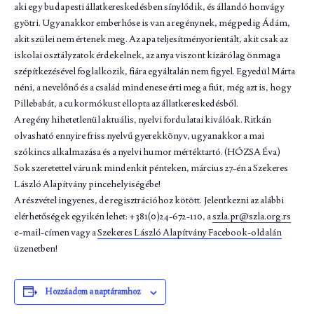
aki egy budapesti állatkereskedésben sínylődik, és állandó honvágy
gyötri. Ugyanakkor emberhőse is van a regénynek, mégpedig Ádám,
akit szülei nem értenek meg. Az apa teljesítményorientált, akit csak az
iskolai osztályzatok érdekelnek, az anya viszont kizárólag önmaga
szépítkezésével foglalkozik, fiára egyáltalán nem figyel. Egyedül Márta
néni, a nevelőnő és a család mindenese érti meg a fiút, még azt is, hogy
Pillebabát, a cukormókust ellopta az állatkereskedésből.
A regény hihetetlenül aktuális, nyelvi fordulatai kiválóak. Ritkán
olvasható ennyire friss nyelvű gyerekkönyv, ugyanakkor a mai
szókincs alkalmazása és a nyelvi humor mértéktartó. (HÓZSA Éva)
Sok szeretettel várunk mindenkit pénteken, március 27-én a Szekeres
László Alapítvány pincehelyiségébe!
A részvétel ingyenes, de regisztrációhoz kötött. Jelentkezni az alábbi
elérhetőségek egyikén lehet: +381(0)24-672-110, a
szla.pr@szla.org.rs
e-mail-címen vagy a
Szekeres László Alapítvány Facebook-oldalán
üzenetben!
Hozzáadom a naptáramhoz