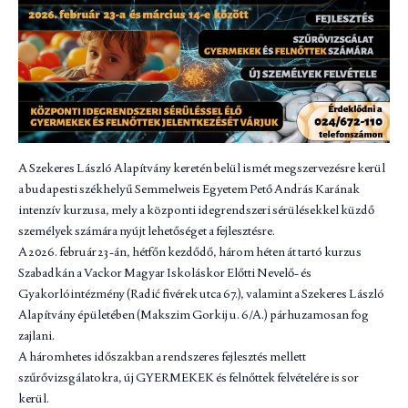
A Szekeres László Alapítvány keretén belül ismét megszervezésre kerül
a budapesti székhelyű Semmelweis Egyetem Pető András Karának
intenzív kurzusa, mely a központi idegrendszeri sérülésekkel küzdő
személyek számára nyújt lehetőséget a fejlesztésre.
A 2026. február 23-án, hétfőn kezdődő, három héten át tartó kurzus
Szabadkán a Vackor Magyar Iskoláskor Előtti Nevelő- és
Gyakorlóintézmény (Radić fivérek utca 67.), valamint a Szekeres László
Alapítvány épületében (Makszim Gorkij u. 6/A.) párhuzamosan fog
zajlani.
A háromhetes időszakban a rendszeres fejlesztés mellett
szűrővizsgálatokra, új GYERMEKEK és felnőttek felvételére is sor
kerül.