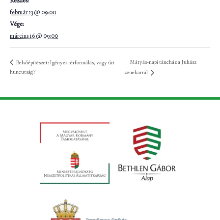
Kezdés:
február 23 @ 09:00
Vége:
március 16 @ 09:00
Mátyás-napi táncház a Juhász
Belsőépítészet: Igényes térformálás, vagy úri
huncutság?
zenekarral