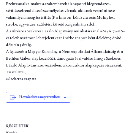
Ezekre az alkalmakra a szakemberek a központi idegrendszer-
sérüléssel rendelkező személyeket várnak, akiknek vezető tünete
valamilyen mozgássérülés (Parkinson-kór, Sclerosis Multiplex,
stroke, agyvérzés, születést követő oxigénhiány stb.).
A szűrésre a Szekeres László Alapítvány munkatársánál a 024/672-110-
es telefonszámon lehet jelentkezni hétköznaponként délelőtt 9 órától
délután 3 óráig.
A fejlesztés a Magyar Kormány, a Nemzetpolitikai Államtitkárság és a
Bethlen Gábor alapkezelő Zrt. támogatásával valósul meg a Szekeres
László Alapítvány szervezésében, a konduktor alapképzés részeként.
Tisztelettel,
a Szekeres csapata
Hozzáadom a naptáramhoz
RÉSZLETEK