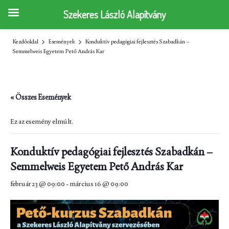
Szekeres László Alapítvány
Kezdőoldal
Események
Konduktív pedagógiai fejlesztés Szabadkán –
Semmelweis Egyetem Pető András Kar
« Összes Események
Ez az esemény elmúlt.
Konduktív pedagógiai fejlesztés Szabadkán –
Semmelweis Egyetem Pető András Kar
február 23 @ 09:00
-
március 16 @ 09:00